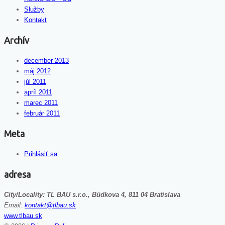
Služby
Kontakt
Archív
december 2013
máj 2012
júl 2011
apríl 2011
marec 2011
február 2011
Meta
Prihlásiť sa
adresa
City/Locality:
TL BAU s.r.o., Búdkova 4, 811 04 Bratislava
Email:
kontakt@tlbau.sk
www.tlbau.sk