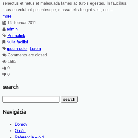
senectus et netus et malesuada fames ac turpis egestas. In faucibus,
risus eu volutpat pellentesque, massa felis feugiat velit, nec...
more
14. február 2011
admin
Permalink
Nulla facilisi
ipsum dolor
,
Lorem
Comments are closed
1693
0
0
search
Navigácia
Domov
O nás
Referencie – old